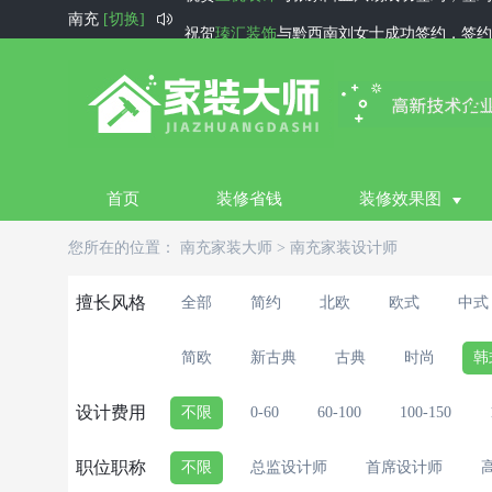

南充
[切换]
祝贺
瑧汇装饰
与黔西南刘女士成功签约，签约
祝贺
华庭装饰
与衢州王先生成功签约，签约金
祝贺
好风景装饰公司
与阿克苏刘玉坤成功签约
祝贺
宇家装饰
与东莞陈先生成功签约，签约金
祝贺
德阳福彩装饰
与德阳田先生成功签约，签
首页
装修省钱
装修效果图
祝贺
尚庭水韵
与运城王先生成功签约，签约金
您所在的位置：
南充家装大师
>
南充家装设计师
祝贺
西宁生活家
与西宁祁先生成功签约，签约
祝贺
圆石装饰设计
与深圳李先生成功签约，签
擅长风格
全部
简约
北欧
欧式
中式
祝贺
徐州住小帮装饰
与徐州甘先生成功签约，
简欧
新古典
古典
时尚
韩
设计费用
不限
0-60
60-100
100-150
职位职称
不限
总监设计师
首席设计师