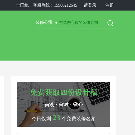
全国统一客服热线：15960212645
请登录
丨
注册

装修公司
23
今日仅剩
个免费装修名额