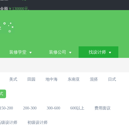
金额
￥130000元
.
额
￥80000元
.
，签约金额
￥78000元
.
额
￥130000元
.
约金额
￥130000元
.
装修学堂
装修公司
找设计师
额
￥110000元
.
金额
￥80000元
.
约金额
￥67000元
.
美式
田园
地中海
东南亚
混搭
日式
签约金额
￥70000元
.
式
150-200
200-300
300-600
600以上
费用面议
高级设计师
初级设计师